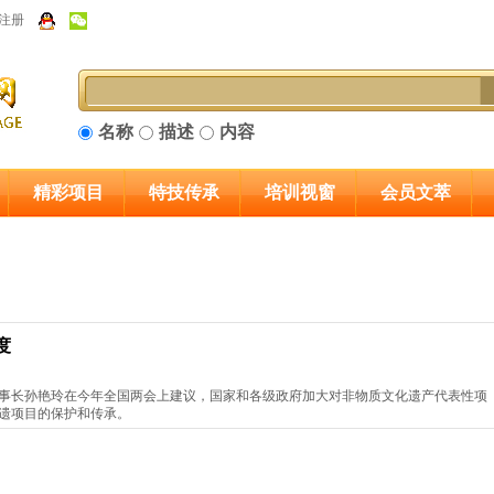
注册
名称
描述
内容
精彩项目
特技传承
培训视窗
会员文萃
度
事长孙艳玲在今年全国两会上建议，国家和各级政府加大对非物质文化遗产代表性项
遗项目的保护和传承。