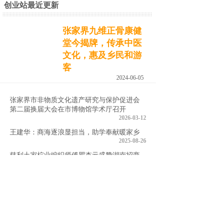
创业站最近更新
张家界九维正骨康健
堂今揭牌，传承中医
文化，惠及乡民和游
客
2024-06-05
张家界市非物质文化遗产研究与保护促进会
第二届换届大会在市博物馆学术厅召开
2026-03-12
王建华：商海逐浪显担当，助学奉献暖家乡
2025-08-26
慈利土家棕业编织师傅瞿杏元盛赞湖南招商
会
2025-04-06
中泰合作新机遇，2025泰国大健康博览会暨
高峰论坛，百亿市场等你入局
2025-02-23