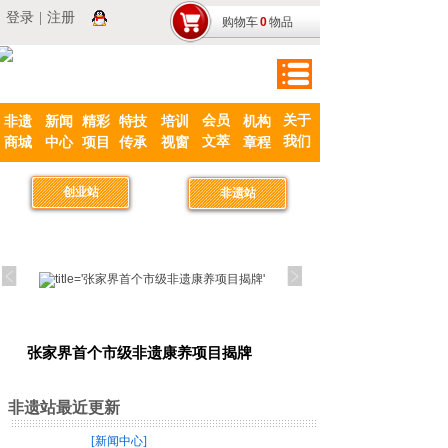
登录
登录
|
|
注册
注册
购物车
购物车
0
0
物品
物品
会员
关于
非遗
新闻
精彩
特技
培训
机构
文萃
我们
商城
中心
项目
传承
视窗
章程
创业站
非遗站
张家界首个市级非遗康养项目揭牌
红军烈士张光忠，四代
（赋）
非遗站最近更新
[新闻中心]