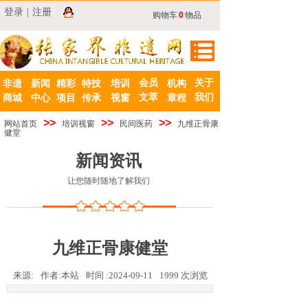
登录
|
注册
购物车
0
物品
会员
关于
非遗
新闻
精彩
特技
培训
机构
文萃
我们
商城
中心
项目
传承
视窗
章程
>>
>>
>>
网站首页
培训视窗
民间医药
九维正骨康
健堂
新闻资讯
让您随时随地了解我们
九维正骨康健堂
来源:
作者:
本站
时间 :
2024-09-11
1999
次浏览