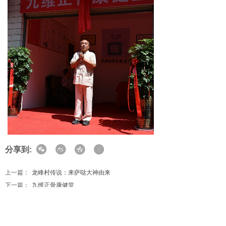
分享到:
上一篇：
龙峰村传说：来萨哒大神由来
下一篇：
九维正骨康健堂