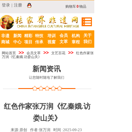
登录
|
注册
购物车
0
物品
会员
关于
非遗
新闻
精彩
特技
培训
机构
文萃
我们
商城
中心
项目
传承
视窗
章程
>>
>>
>>
网站首页
会员文萃
文艺百花
红色作家张
万润《忆秦娥.访娄山关》
新闻资讯
让您随时随地了解我们
红色作家张万润《忆秦娥.访
娄山关》
来源:
原创
作者:
张万润
时间 :
2025-09-23