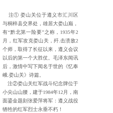
注① 娄山关位于遵义市汇川区
与桐梓县交界处，雄居大娄山巅，
有“黔北第一险要”之称，1935年2
月，红军攻克娄山关，歼.击溃敌2
个师，取得了长征以来，遵义会议
以后的第一个大胜仗。毛泽东闻讯
后，激情中写下闻名于世的《忆奉
峨.娄山关》诗篇。
注②娄山关红军战斗纪念牌位于
小尖山山腰，建于1984年12月，南
面鎏金题刻张爱萍将军：遵义战役
牺牲的红军烈士永垂不朽！