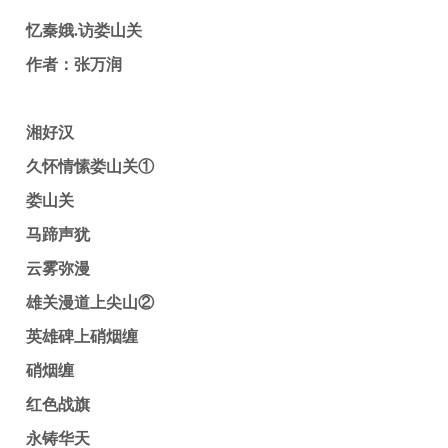
忆秦娥.访娄山关
作者：张万润
湘好汉
久怀情愫娄山关①
娄山关
马蹄声犹
云雾弥漫
雄关漫道上尖山②
英雄碑上硝烟缠
硝烟缠
红色战旗
永铸华天