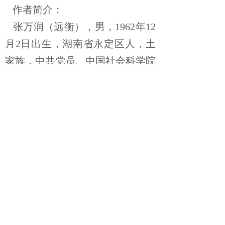
作者简介：
张万润（远衡），男，1962年12
月2日出生，湖南省永定区人，土
家族，中共党员、中国社会科学院
研究生院经济法专业毕业、中级政
工师职称。退役军人，红色文化传
播者，张家界市“红色军四代”家
庭。曾在中国陆军第54军某“红军
团”服役，多次受奖、并荣立三等
军功。被所在部队评为“建设社会
主义精神文明先进个人”。
酷爱文学，专注于湘鄂西(边)、
湘鄂川(渝)黔革命苏区红色历史文