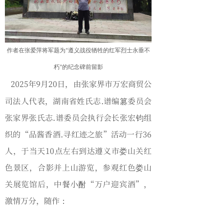
作者在张爱萍将军题为“遵义战役牺牲的红军烈士永垂不
朽”的纪念碑前留影
2025年9月20日，由张家界市万宏商贸公
司法人代表，湖南省姓氏志.谱编篡委员会
张家界张氏志.谱委员会执行会长张宏钧组
织的“品酱香酒.寻红迹之旅”活动一行36
人，于当天10点左右到达遵义市娄山关红
色景区，合影并上山游览，参观红色娄山
关展览馆后，中餐小酎“万户迎宾酒”，
激情万分，随作：