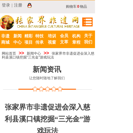
登录
|
注册
购物车
0
物品
会员
关于
非遗
新闻
精彩
特技
培训
机构
文萃
我们
商城
中心
项目
传承
视窗
章程
>>
>>
网站首页
新闻中心
张家界市非遗促进会深入慈
利县溪口镇挖掘“三光金”游戏玩法
新闻资讯
让您随时随地了解我们
张家界市非遗促进会深入慈
利县溪口镇挖掘“三光金”游
戏玩法