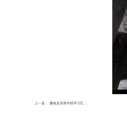
上一篇：
桑植县芙蓉学校学习红......