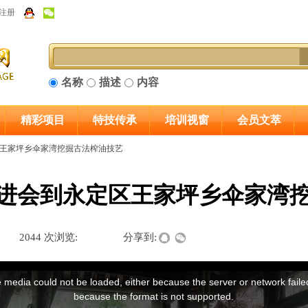
注册
名称
描述
内容
精彩项目
特技传承
培训视窗
会员文萃
王家坪乡伞家湾挖掘古法榨油技艺
进会到永定区王家坪乡伞家湾
|
2044
次浏览:
|
|
分享到: